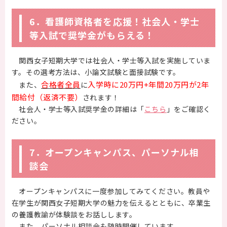
6．看護師資格者を応援！社会人・学士
等入試で奨学金がもらえる！
関西女子短期大学では社会人・学士等入試を実施していま
す。その選考方法は、小論文試験と面接試験です。
合格者全員
入学時に20万円+年間20万円が2年
また、
に
間給付（返済不要）
されます！
社会人・学士等入試奨学金の詳細は「
こちら
」をご確認く
ださい。
7．オープンキャンパス、パーソナル相
談会
オープンキャンパスに一度参加してみてください。教員や
在学生が関西女子短期大学の魅力を伝えるとともに、卒業生
の養護教諭が体験談をお話しします。
また、パーソナル相談会も随時開催しています。