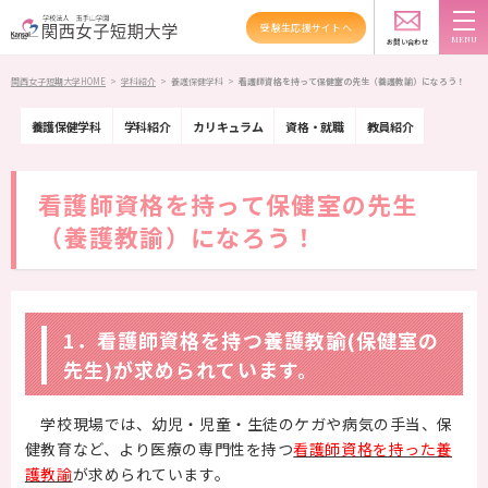
受験生応援サイトへ
学科紹介
FACULTY
お問い合わせ
スクールバス
アクセス
資料請求
関西女子短期大学HOME
>
学科紹介
>
養護保健学科
>
看護師資格を持って保健室の先生（養護教諭）になろう！
大学紹介
養護保健学科
学科紹介
カリキュラム
資格・就職
教員紹介
学科紹介
看護師資格を持って保健室の先生
資格・就職
（養護教諭）になろう！
キャンパスライフ
高大連携・地域連携
1．看護師資格を持つ養護教諭(保健室の
先生)が求められています。
入試情報
学校現場では、幼児・児童・生徒のケガや病気の手当、保
受験生の方へ
健教育など、より医療の専門性を持つ
看護師資格を持った養
護教諭
が求められています。
在学生の方へ