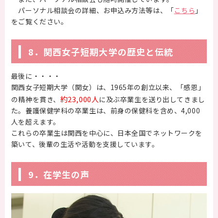
パーソナル相談会の詳細、お申込み方法等は、「
こちら
」
をご覧ください。
8．関西女子短期大学の歴史と伝統
最後に・・・・
関西女子短期大学（関女）は、1965年の創立以来、「感恩」
約23,000人
の精神を貫き、
に及ぶ卒業生を送り出してきまし
た。養護保健学科の卒業生は、前身の保健科を含め、4,000
人を超えます。
これらの卒業生は関西を中心に、日本全国でネットワークを
築いて、後輩の生活や活動を支援しています。
9．在学生の声