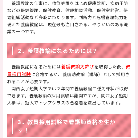
養護教諭の仕事は、救急処置をはじめ健康診断、疾病予防
などの保健管理、保健教育、健康相談活動、保健室経営、保
保護者の方へ
健組織活動など多岐にわたります。判断力と危機管理能力を
備えた養護教諭は、現在最も注目される、やりがいのある職
卒業生の方へ
業の一つです。
企業の方へ
2．養護教諭になるためには？
地域・一般の方へ
養護教諭免許状
教
養護教諭になるためには
を取得した後、
員採用試験
に合格するか、養護助教諭（講師）として採用さ
れることが必要です。
関西女子短期大学では２年間で養護教諭二種免許状が取得
できます。養護教諭の採用試験は難関ですが、関西女子短期
大学は、短大でトップクラスの合格者を輩出しています。
3．教員採用試験で看護師資格を生か
す！