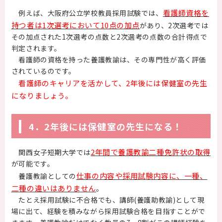
看護師資格を
例えば、大阪府公立学校教員採用試験では、
持つ者は1次選考において10点の加点
があり、2次選考では
その加点された1次選考の点数と2次選考の点数の合計得点で
判定されます。
看護師の資格を持った養護教諭は、その専門性が高く評価
されているのです。
看護師のキャリアを活かして、2年後には保健室の先生
になりましょう。
4．2年後には保健室の先生になる！
2年間で養護教諭二種免許状の取得
関西女子短期大学では
が可能です。
仕事の内容や採用試験内容に、一種、
養護教諭としての
二種の違いはありません
。
たとえ採用試験に不合格でも、講師(養護助教諭)として現
場に出て、経験を積みながら採用試験合格を目指すことがで