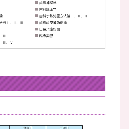
■
歯科補綴学
■
歯科矯正学
論
■
歯科予防処置方法論Ⅰ、Ⅱ、Ⅲ
法論Ⅰ、Ⅱ、Ⅲ
■
歯科診療補助総論
■
口腔介護総論
、Ⅲ
■
臨床実習
、Ⅲ、Ⅳ