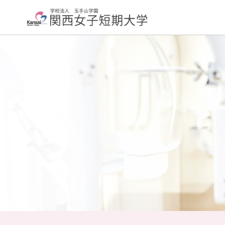
大学紹介
学科紹介
学長挨拶
大学について
交通アクセス
About
取り組み
大学評価
Initiatives