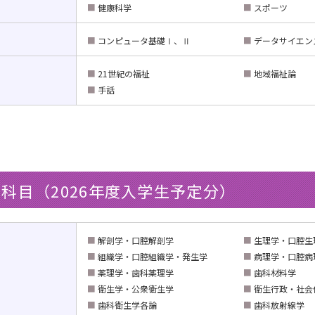
■
健康科学
■
スポーツ
■
コンピュータ基礎Ⅰ、Ⅱ
■
データサイエン
■
21世紀の福祉
■
地域福祉論
■
手話
科目（2026年度入学生予定分）
■
解剖学・口腔解剖学
■
生理学・口腔生
■
組織学・口腔組織学・発生学
■
病理学・口腔病
■
薬理学・歯科薬理学
■
歯科材料学
■
衛生学・公衆衛生学
■
衛生行政・社会
■
歯科衛生学各論
■
歯科放射線学