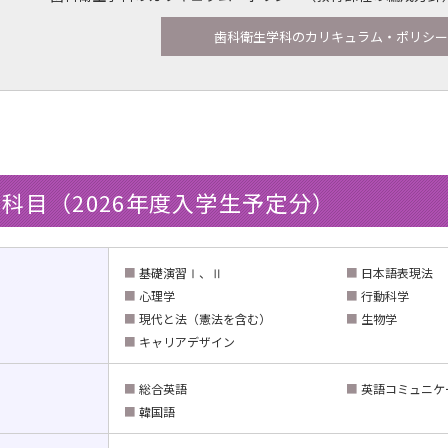
歯科衛生学科のカリキュラム・ポリシ
科目（2026年度入学生予定分）
■
基礎演習Ⅰ、Ⅱ
■
日本語表現法
■
心理学
■
行動科学
■
現代と法（憲法を含む）
■
生物学
■
キャリアデザイン
■
総合英語
■
英語コミュニケ
■
韓国語