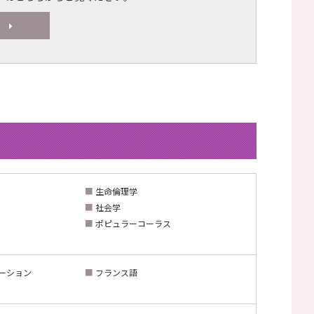
ー
■
生命倫理学
■
社会学
■
ポピュラーコーラス
ーション
■
フランス語