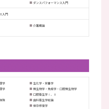
■
ダンスパフォーマンス入門
ス入門
■
介護概論
理学
■
生化学・栄養学
理学
■
微生物学・免疫学・口腔微生物学
■
口腔衛生学Ⅰ、Ⅱ
保険
■
歯科衛生学総論
■
保存修復学