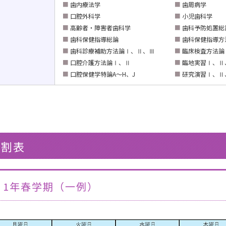
■
歯内療法学
■
歯周病学
■
口腔外科学
■
小児歯科学
■
高齢者・障害者歯科学
■
歯科予防処置総
■
歯科保健指導総論
■
歯科保健指導方
■
歯科診療補助方法論Ⅰ、Ⅱ、Ⅲ
■
臨床検査方法論
■
口腔介護方法論Ⅰ、Ⅱ
■
臨地実習Ⅰ、Ⅱ
■
口腔保健学特論A～H、J
■
研究演習Ⅰ、Ⅱ
間割表
度 1年春学期（一例）