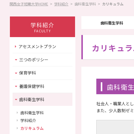
関西女子短期大学HOME
>
学科紹介
>
歯科衛生学科
>
カリキュラム
情報公開
情報公開
Information
歯科衛生学科
学科紹介
FACULTY
カリキュラ
アセスメントプラン
その他
学園紹介
Other
三つのポリシー
保育学科
歯科衛
養護保健学科
歯科衛生学科
社会人・職業人とし
また、少人数制ゼミ
歯科衛生学科
学科紹介
カリキュラム