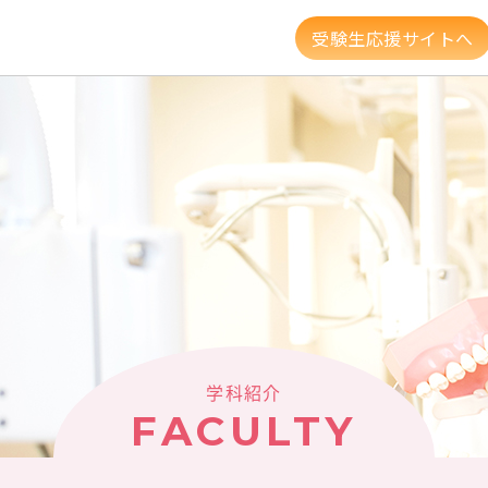
受験生応援サイトへ
資格・就職
キャンパスライフ
高大連携・地
建学の精神・教育理念
大学組織・データ
キャンパスガイド
図書館・利用案内
新着情報
学科紹介
FACULTY