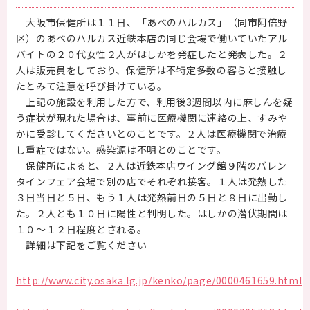
大阪市保健所は１１日、「あべのハルカス」（同市阿倍野
区）のあべのハルカス近鉄本店の同じ会場で働いていたアル
バイトの２０代女性２人がはしかを発症したと発表した。２
人は販売員をしており、保健所は不特定多数の客らと接触し
たとみて注意を呼び掛けている。
上記の施設を利用した方で、利用後3週間以内に麻しんを疑
う症状が現れた場合は、事前に医療機関に連絡の上、すみや
かに受診してくださいとのことです。２人は医療機関で治療
し重症ではない。感染源は不明とのことです。
保健所によると、２人は近鉄本店ウイング館９階のバレン
タインフェア会場で別の店でそれぞれ接客。１人は発熱した
３日当日と５日、もう１人は発熱前日の５日と８日に出勤し
た。２人とも１０日に陽性と判明した。はしかの潜伏期間は
１０～１２日程度とされる。
詳細は下記をご覧ください
http://www.city.osaka.lg.jp/kenko/page/0000461659.html