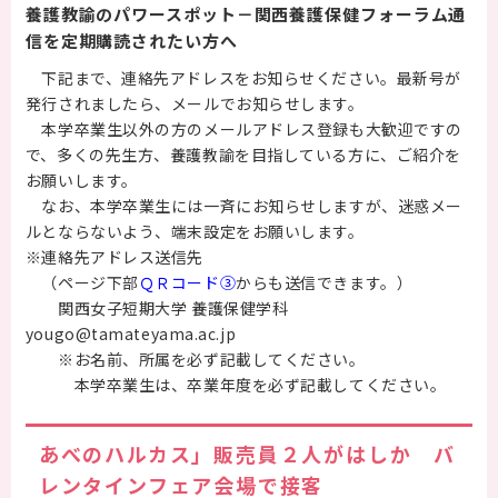
養護教諭のパワースポット－関西養護保健フォーラム通
信を定期購読されたい方へ
下記まで、連絡先アドレスをお知らせください。最新号が
発行されましたら、メールでお知らせします。
本学卒業生以外の方のメールアドレス登録も大歓迎ですの
で、多くの先生方、養護教諭を目指している方に、ご紹介を
お願いします。
なお、本学卒業生には一斉にお知らせしますが、迷惑メー
ルとならないよう、端末設定をお願いします。
※連絡先アドレス送信先
（ページ下部
ＱＲコード③
からも送信できます。）
関西女子短期大学 養護保健学科
yougo@tamateyama.ac.jp
※お名前、所属を必ず記載してください。
本学卒業生は、卒業年度を必ず記載してください。
あべのハルカス」販売員２人がはしか バ
レンタインフェア会場で接客