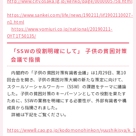
http://www.city.osaka.lg.jp/kenko/page/0000005758.html
https://www.sankei.com/life/news/190211/lif1902110027-
n1.html
https://www.yomiuri.co.jp/national/20190211-
OYT1T50135/
「SSWの役割明確にして」 子供の貧困対策
会議で指摘
内閣府の「子供の貧困対策有識者会議」は1月29日、第10
回会合を開き、子供の貧困対策大綱の新たな策定に向けて、
スクールソーシャルワーカー（SSW）の課題をテーマに議論
した。子供の貧困対策のキーパーソンとしての役割を果たす
ために、SSWの業務を明確にする必要性が、外部有識者や構
成員から指摘されました。
詳細は下記をご覧ください。
https://www8.cao.go.jp/kodomonohinkon/yuushikisya/k_10