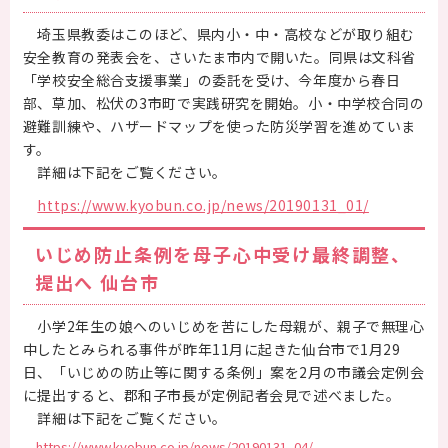
埼玉県教委はこのほど、県内小・中・高校などが取り組む
安全教育の発表会を、さいたま市内で開いた。同県は文科省
「学校安全総合支援事業」の委託を受け、今年度から春日
部、草加、松伏の3市町で実践研究を開始。小・中学校合同の
避難訓練や、ハザードマップを使った防災学習を進めていま
す。
詳細は下記をご覧ください。
https://www.kyobun.co.jp/news/20190131_01/
いじめ防止条例を母子心中受け最終調整、
提出へ 仙台市
小学2年生の娘へのいじめを苦にした母親が、親子で無理心
中したとみられる事件が昨年11月に起きた仙台市で1月29
日、「いじめの防止等に関する条例」案を2月の市議会定例会
に提出すると、郡和子市長が定例記者会見で述べました。
詳細は下記をご覧ください。
https://www.kyobun.co.jp/news/20190131_04/