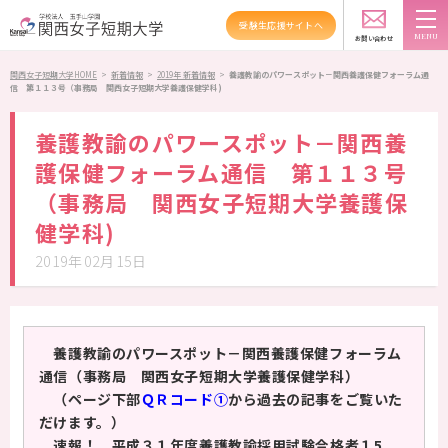
受験生応援サイトへ
新着情報
TOPICS
お問い合わせ
スクールバス
アクセス
資料請求
関西女子短期大学HOME
>
新着情報
>
2019年 新着情報
>
養護教諭のパワースポット－関西養護保健フォーラム通
信 第１１３号（事務局 関西女子短期大学養護保健学科)
大学紹介
養護教諭のパワースポット－関西養
学科紹介
護保健フォーラム通信 第１１３号
（事務局 関西女子短期大学養護保
資格・就職
健学科)
キャンパスライフ
2019年02月15日
高大連携・地域連携
入試情報
養護教諭のパワースポット－関西養護保健フォーラム
通信（事務局 関西女子短期大学養護保健学科）
受験生の方へ
（ページ下部
ＱＲコード①
から過去の記事をご覧いた
だけます。）
在学生の方へ
速報！ 平成３１年度養護教諭採用試験合格者１5