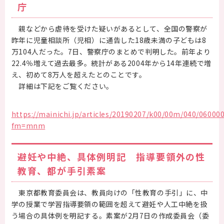
庁
親などから虐待を受けた疑いがあるとして、全国の警察が
昨年に児童相談所（児相）に通告した18歳未満の子どもは8
万104人だった。7日、警察庁のまとめで判明した。前年より
22.4％増えて過去最多。統計がある2004年から14年連続で増
え、初めて8万人を超えたとのことです。
詳細は下記をご覧ください。
https://mainichi.jp/articles/20190207/k00/00m/040/06000
fm=mnm
避妊や中絶、具体例明記 指導要領外の性
教育、都が手引素案
東京都教育委員会は、教員向けの「性教育の手引」に、中
学の授業で学習指導要領の範囲を超えて避妊や人工中絶を扱
う場合の具体例を明記する。素案が2月7日の作成委員会（委