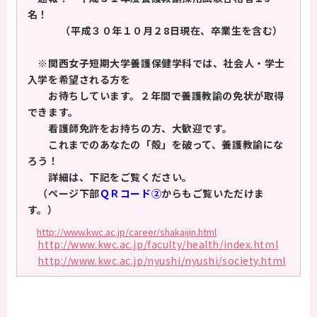
名！
保護者の方へ
（平成３０年１０月２8日現在、卒業生を含む）
※関西女子短期大学養護保健学科では、社会人・学士
卒業生の方へ
入学を希望される方を
お待ちしています。２年間で養護教諭の免状が取得
企業の方へ
できます。
看護師免許をお持ちの方、大歓迎です。
地域・一般の方へ
これまでのあなたの「殻」を破って、養護教諭にな
ろう！
詳細は、下記をご覧ください。
（
ページ下部
ＱＲコード②
からもご覧いただけま
す。）
http://www.kwc.ac.jp/career/shakaijin.html
http://www.kwc.ac.jp/faculty/health/index.html
http://www.kwc.ac.jp/nyushi/nyushi/society.html