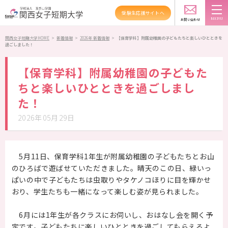
受験生応援サイトへ
新着情報
TOPICS
お問い合わせ
スクールバス
アクセス
資料請求
関西女子短期大学HOME
>
新着情報
>
2026年 新着情報
>
【保育学科】附属幼稚園の子どもたちと楽しいひとときを
過ごしました！
大学紹介
【保育学科】附属幼稚園の子どもた
学科紹介
ちと楽しいひとときを過ごしまし
た！
資格・就職
2026年05月29日
キャンパスライフ
高大連携・地域連携
5月11日、保育学科1年生が附属幼稚園の子どもたちとお山
のひろばで遊ばせていただきました。晴天のこの日、緑いっ
入試情報
ぱいの中で子どもたちは虫取りやタケノコほりに目を輝かせ
おり、学生たちも一緒になって楽しむ姿が見られました。
受験生の方へ
6月には1年生が各クラスにお伺いし、おはなし会を開く予
在学生の方へ
定です。子どもたちに楽しいひとときを過ごしてもらえるよ