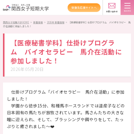
受験生応援サイトへ
新着情報
TOPICS
お問い合わせ
スクールバス
アクセス
資料請求
関西女子短期大学HOME
>
新着情報
>
2026年 新着情報
>
【医療秘書学科】仕掛けプログラム バイオセラピー 馬
介在活動に参加しました！
大学紹介
【医療秘書学科】仕掛けプログラ
学科紹介
ム バイオセラピー 馬介在活動に
参加しました！
資格・就職
2026年05月20日
キャンパスライフ
高大連携・地域連携
仕掛けプログラム「バイオセラピー 馬介在活動」に参加
しました！
入試情報
学園から徒歩15分、和種馬ホースランドでは道産子などの
日本固有の馬たちが放牧されています。馬さんたちの大きな
受験生の方へ
瞳に迎えられ、そして、ブラッシングや餌やりをして、たっ
ぷりと癒されました〜❤️
在学生の方へ