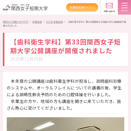
受験生応援サイトへ
新着情報
TOPICS
お問い合わせ
スクールバス
アクセス
資料請求
関西女子短期大学HOME
>
新着情報
>
2023年 新着情報
>
【歯科衛生学科】第33回関西女子短期大学公開講座が開
催されました
大学紹介
【歯科衛生学科】第33回関西女子短
学科紹介
期大学公開講座が開催されました
2023年11月09日
資格・就職
キャンパスライフ
本年度の公開講座は歯科衛生学科が担当し、訪問歯科診療
のシステムや、オーラルフレイルについての講義の後、学生
高大連携・地域連携
による誤嚥性肺炎予防のための口腔体操を行いました。
卒業生の方や、地域の方も講座を聞きに来ていただき、皆
入試情報
さん熱心に受けてくださいました。
受験生の方へ
在学生の方へ