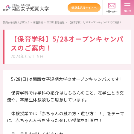
受験生応援サイトへ
新着情報
TOPICS
お問い合わせ
スクールバス
アクセス
資料請求
関西女子短期大学HOME
>
新着情報
>
2023年 新着情報
>
【保育学科】5/28オープンキャンパスのご案内！
大学紹介
【保育学科】5/28オープンキャンパ
スのご案内！
学科紹介
2023年05月19日
資格・就職
キャンパスライフ
5/28(日)は関西女子短期大学のオープンキャンパスです!
高大連携・地域連携
保育学科では学科の紹介はもちろんのこと、在学生との交
流や、卒業生体験談もご用意しています。
入試情報
体験授業では「赤ちゃんの触れ方・遊び方！！」をテーマ
受験生の方へ
に、赤ちゃん人形を使った楽しい授業を計画中！
在学生の方へ