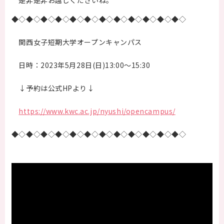
是非是非お越しくださいね。
◆◇◆◇◆◇◆◇◆◇◆◇◆◇◆◇◆◇◆◇◆◇◆◇
保護者の方へ
関西女子短期大学オープンキャンパス
卒業生の方へ
日時：2023年5月28日(日)13:00～15:30
企業の方へ
↓予約は公式HPより↓
地域・一般の方へ
https://www.kwc.ac.jp/nyushi/opencampus/
◆◇◆◇◆◇◆◇◆◇◆◇◆◇◆◇◆◇◆◇◆◇◆◇