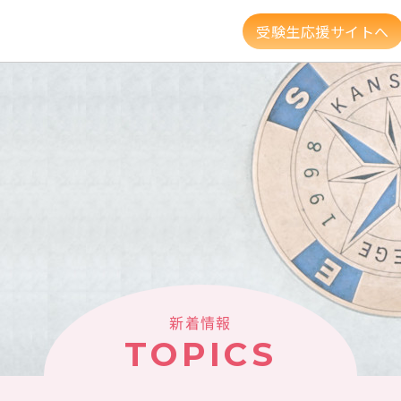
受験生応援サイトへ
資格・就職
キャンパスライフ
高大連携・地
建学の精神・教育理念
大学組織・データ
キャンパスガイド
図書館・利用案内
新着情報
新着情報
TOPICS