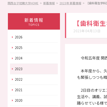
関西女子短期大学HOME
>
新着情報
>
2023年 新着情報
>
【歯科衛生学科
情報公開
情報公開
Information
新着情報
【歯科衛生
TOPICS
2023年04月13日
2026
その他
学園紹介
Other
2025
令和五年度 関
2024
2023
本年度から、久
も緊張しつつも
2022
2日目のオリエ
2021
生活や、講義、
2020
踊らせている様