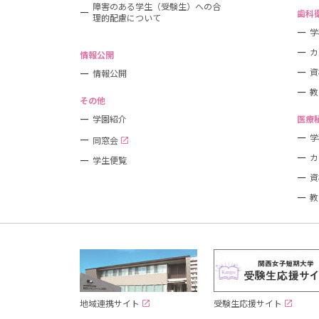
障害のある学生（受験生）への合
歯科
理的配慮について
学
カ
情報公開
資
情報公開
教
その他
学園紹介
医療
学
同窓会
カ
学生便覧
資
教
受験生応援サイト
地域連携サイト