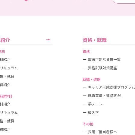
科紹介
資格・就職
学科
資格
科紹介
取得可能な資格一覧
リキュラム
資格試験対策講座
格・就職
就職・進路
員紹介
キャリア形成支援プログラム
就職実績・進路状況
保健学科
科紹介
夢ノート
リキュラム
編入学
格・就職
その他
員紹介
採用ご担当者様へ