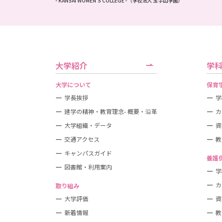
- KANSAI WOMEN'S COLLEGE -
（学校法人 玉手山学園）
大学紹介
学
大学について
保育
学長挨拶
学
建学の精神・教育理念- 概要・沿革
カ
大学組織・データ
資
交通アクセス
教
キャンパスガイド
養護
図書館・利用案内
学
カ
取り組み
大学評価
資
新着情報
教