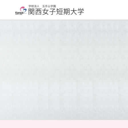
大学紹介
学科紹介
学長挨拶
大学について
交通アクセス
About
取り組み
大学評価
Initiatives