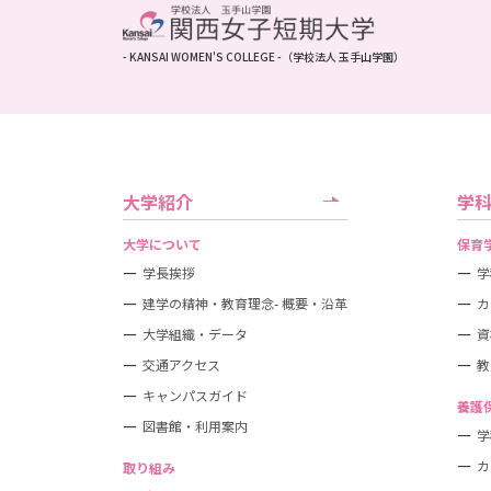
- KANSAI WOMEN'S COLLEGE -
（学校法人 玉手山学園）
大学紹介
学
大学について
保育
学長挨拶
学
建学の精神・教育理念- 概要・沿革
カ
大学組織・データ
資
交通アクセス
教
キャンパスガイド
養護
図書館・利用案内
学
カ
取り組み