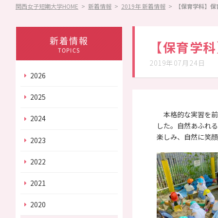
関西女子短期大学HOME
>
新着情報
>
2019年 新着情報
>
【保育学科】保
情報公開
情報公開
Information
新着情報
【保育学科
TOPICS
2019年07月24日
2026
その他
学園紹介
Other
2025
本格的な実習を前
2024
した。自然あふれる
楽しみ、自然に笑顔
2023
2022
2021
2020