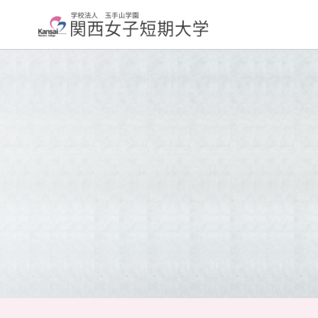
大学紹介
学科紹介
学長挨拶
大学について
交通アクセス
About
取り組み
大学評価
Initiatives