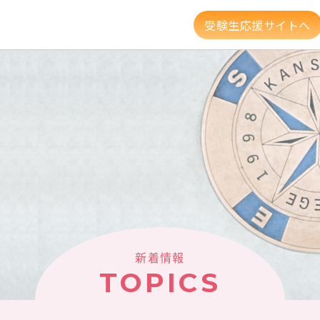
受験生応援サイトへ
資格・就職
キャンパスライフ
高大連携・地
建学の精神・教育理念
大学組織・データ
キャンパスガイド
図書館・利用案内
新着情報
新着情報
TOPICS