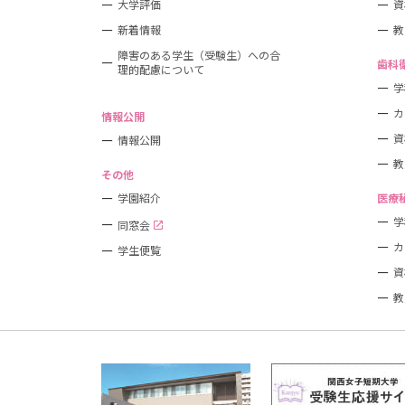
大学評価
資
新着情報
教
障害のある学生（受験生）への合
歯科
理的配慮について
学
カ
情報公開
資
情報公開
教
その他
学園紹介
医療
学
同窓会
カ
学生便覧
資
教