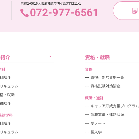
〒582-0026 大阪府柏原市旭ケ丘3丁目11-1
科紹介
資格・就職
学科
資格
科紹介
取得可能な資格一覧
リキュラム
資格試験対策講座
格・就職
就職・進路
員紹介
キャリア形成支援プログラム
就職実績・進路状況
保健学科
科紹介
夢ノート
リキュラム
編入学