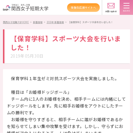
受験生応援サイトへ
新着情報
TOPICS
お問い合わせ
スクールバス
アクセス
資料請求
関西女子短期大学HOME
>
新着情報
>
2019年 新着情報
>
【保育学科】スポーツ大会を行いました！
大学紹介
【保育学科】スポーツ大会を行いま
した！
学科紹介
2019年05月30日
資格・就職
キャンパスライフ
保育学科１年生ゼミ対抗スポーツ大会を実施しました。
高大連携・地域連携
種目は「お姫様ドッジボール」
チーム内に1人のお姫様を決め、相手チームには内緒にして
入試情報
ドッジボールをします。先に相手お姫様をアウトにしたチー
ムの勝利です。
受験生の方へ
お姫様を守りすぎると、相手チームに誰がお姫様であるか
を知らせてしまい集中攻撃を受けます。しかし、守らずにお
在学生の方へ