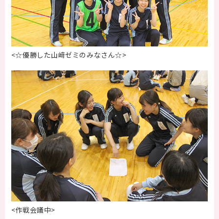
<☆優勝した山﨑ゼミのみなさん☆>
<作戦会議中>