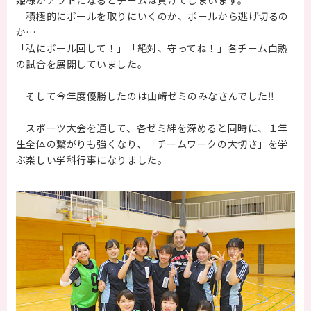
姫様がアウトになるとチームは負けてしまいます。
積極的にボールを取りにいくのか、ボールから逃げ切るの
保護者の方へ
か…
「私にボール回して！」「絶対、守ってね！」各チーム白熱
卒業生の方へ
の試合を展開していました。
企業の方へ
そして今年度優勝したのは山﨑ゼミのみなさんでした‼
地域・一般の方へ
スポーツ大会を通して、各ゼミ絆を深めると同時に、１年
生全体の繋がりも強くなり、「チームワークの大切さ」を学
ぶ楽しい学科行事になりました。