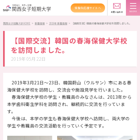
受験生応援サイトへ
新着情報
TOPICS
お問い合わせ
スクールバス
アクセス
資料請求
関西女子短期大学HOME
>
新着情報
>
2019年 新着情報
>
【国際交流】韓国の春海保健大学校を訪問しました。
大学紹介
【国際交流】韓国の春海保健大学校
を訪問しました。
学科紹介
2019年05月22日
資格・就職
キャンパスライフ
2019年3月21日～23日、韓国蔚山（ウルサン）市にある春
海保健大学校を訪問し、交流会や施設見学を行いました。
高大連携・地域連携
春海保健大学校の学生・教職員のみなさんは、2013年から
本学歯科衛生学科を訪問され、継続的に交流を行っていま
入試情報
す。
今後は、本学の学生も春海保健大学校へ訪問し、両大学の
受験生の方へ
学生や教職員の交流活動を行っていく予定です。
在学生の方へ