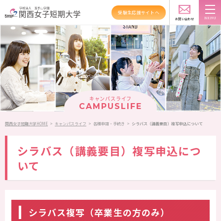
受験生応援サイトへ
お問い合わせ
スクールバス
アクセス
資料請求
大学紹介
学科紹介
キャンパスライフ
資格・就職
CAMPUSLIFE
関西女子短期大学HOME
>
キャンパスライフ
>
各種申請・手続き
>
シラバス（講義要目）複写申込について
キャンパスライフ
シラバス（講義要目）複写申込につ
高大連携・地域連携
いて
入試情報
受験生の方へ
シラバス複写（卒業生の方のみ）
在学生の方へ