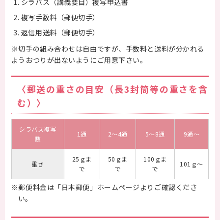
シラバス（講義要目）複写申込書
複写手数料（郵便切手）
返信用送料（郵便切手）
※切手の組み合わせは自由ですが、手数料と送料が分かれる
ようおつりが出ないようにご用意下さい。
〈郵送の重さの目安（長3封筒等の重さを含
む）〉
シラバス複写
1通
2～4通
5～8通
9通～
数
25ｇま
50ｇま
100ｇま
重さ
101ｇ～
で
で
で
※郵便料金は「日本郵便」ホームページよりご確認くださ
い。