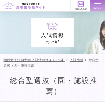
お問い合わせ
アクセス
資料請求
入試情報
公式サイト
nyushi
オープンキャンパス
関西女子短期大学 入試情報サイト HOME
>
入試情報
>
総合型
各種イベント
選抜（園・施設推薦）
総合型選抜（園・施設推
入試情報
薦）
学費・奨学金