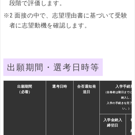
段階で評価します。
※2 面接の中で、志望理由書に基づいて受験
者に志望動機を確認します。
出願期間・選考日時等
出願期間
選考日時
合否通知発
入学手続期
（必着）
送日
（合格者は期日までに
納入し、
入学の手続きを完了
い。）
入学金納入
春
締切日
納