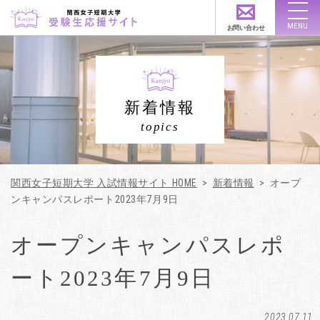
お問い合わせ
アクセス
資料請求
新着情報
公式サイト
topics
オープンキャンパス
関西女子短期大学 入試情報サイト HOME
>
新着情報
>
オープ
各種イベント
ンキャンパスレポート2023年7月9日
オープンキャンパスレポ
入試情報
ート2023年7月9日
学費・奨学金
2023.07.11